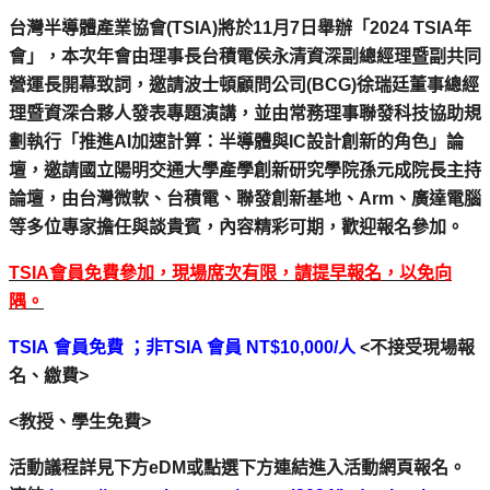
台灣半導體產業協會
(TSIA)
將於
11
月
7
日舉辦「
2024 TSIA
年
會」，本次年會由理事長台積電侯永清資深副總經理暨副共同
營運長開幕致詞，邀請波士頓顧問公司
(BCG)
徐瑞廷董事總經
理暨資深合夥人發表專題演講，並由常務理事聯發科技協助規
劃執行「推進
AI
加速計算：半導體與
IC
設計創新的角色」論
壇，邀請國立陽明交通大學產學創新研究學院孫元成院長主持
論壇，由台灣微軟、台積電、聯發創新基地、
Arm
、廣達電腦
等多位專家擔任與談貴賓，內容精彩可期，歡迎報名參加。
TSIA
會員免費參加，現場席次有限，請提早報名，以免向
隅。
TSIA
會員免費 ；非
TSIA
會員
NT$10,000/
人
<
不接受現場報
名、繳費
>
<
教授、學生免費
>
活動議程詳見下方
eDM
或點選下方連結進入活動網頁報名。