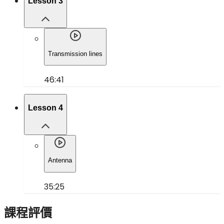
Lesson 3
Transmission lines
46:41
Lesson 4
Antenna
35:25
課程評價