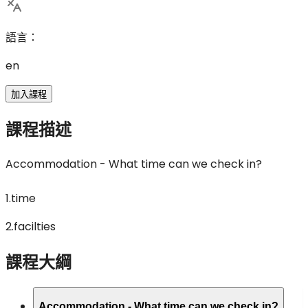
語言
：
en
加入課程
課程描述
Accommodation - What time can we check in?
1.time
2.facilties
課程大綱
Accommodation - What time can we check in?