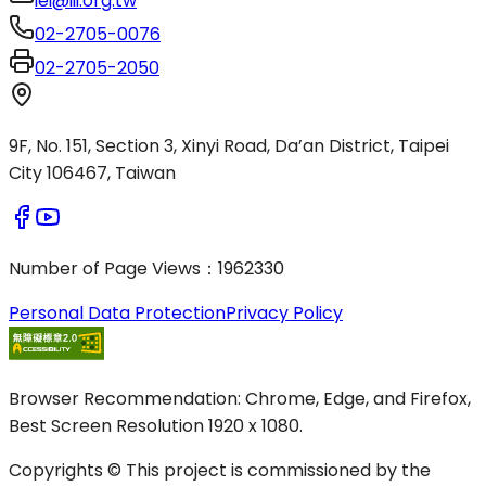
iei@iii.org.tw
02-2705-0076
02-2705-2050
9F, No. 151, Section 3, Xinyi Road, Da’an District, Taipei
City 106467, Taiwan
Number of Page Views
：
1962330
Personal Data Protection
Privacy Policy
Browser Recommendation: Chrome, Edge, and Firefox,
Best Screen Resolution 1920 x 1080.
Copyrights © This project is commissioned by the