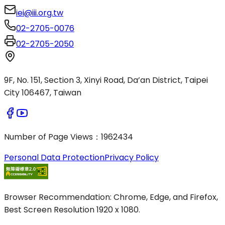
iei@iii.org.tw
02-2705-0076
02-2705-2050
9F, No. 151, Section 3, Xinyi Road, Da’an District, Taipei
City 106467, Taiwan
Number of Page Views
：
1962434
Personal Data Protection
Privacy Policy
Browser Recommendation: Chrome, Edge, and Firefox,
Best Screen Resolution 1920 x 1080.