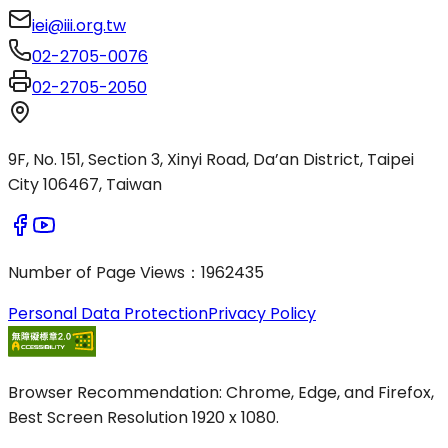
iei@iii.org.tw
02-2705-0076
02-2705-2050
9F, No. 151, Section 3, Xinyi Road, Da’an District, Taipei
City 106467, Taiwan
Number of Page Views
：
1962435
Personal Data Protection
Privacy Policy
Browser Recommendation: Chrome, Edge, and Firefox,
Best Screen Resolution 1920 x 1080.