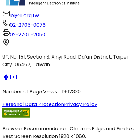
iei@iii.org.tw
02-2705-0076
02-2705-2050
9F, No. 151, Section 3, Xinyi Road, Da’an District, Taipei
City 106467, Taiwan
Number of Page Views
：
1962330
Personal Data Protection
Privacy Policy
Browser Recommendation: Chrome, Edge, and Firefox,
Best Screen Resolution 1920 x 1080.